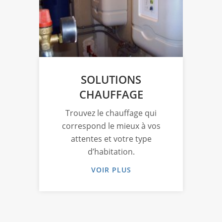
SOLUTIONS
CHAUFFAGE
Trouvez le chauffage qui
L’e
 à
correspond le mieux à vos
au
us
attentes et votre type
s
d’habitation.
VOIR PLUS