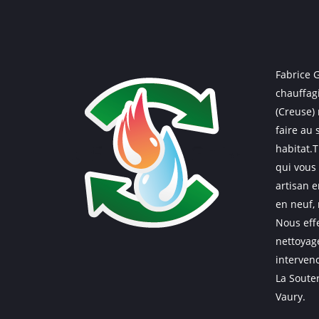
Fabrice 
chauffag
(Creuse)
faire au 
habitat.T
qui vous
artisan 
en neuf,
Nous eff
nettoyag
interven
La Souter
Vaury.