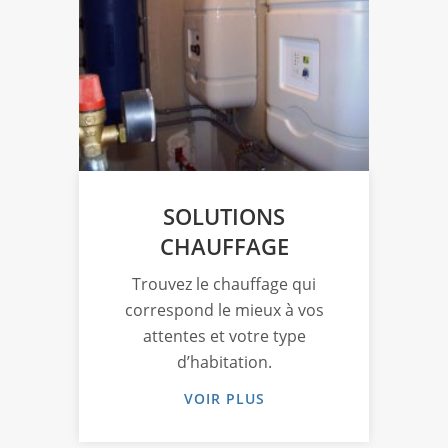
SOLUTIONS
CHAUFFAGE
Trouvez le chauffage qui
L’e
 à
correspond le mieux à vos
au
us
attentes et votre type
s
d’habitation.
VOIR PLUS