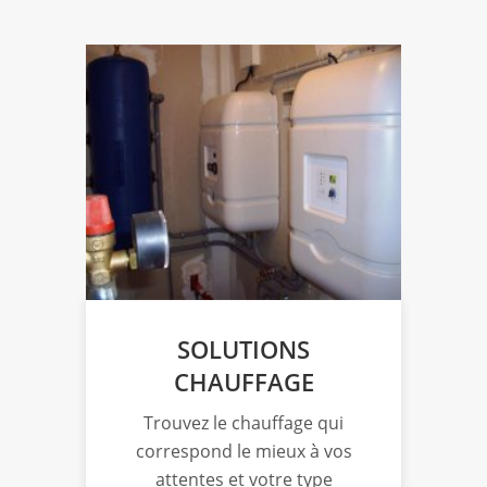
SOLUTIONS
CHAUFFAGE
Trouvez le chauffage qui
L’e
 à
correspond le mieux à vos
au
us
attentes et votre type
s